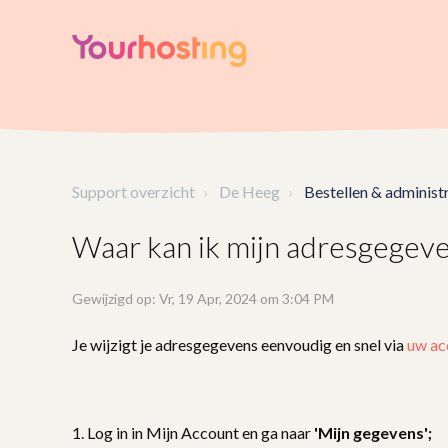
Support overzicht
De Heeg
Bestellen & administr
Waar kan ik mijn adresgegeve
Gewijzigd op: Vr, 19 Apr, 2024 om 3:04 PM
Je wijzigt je adresgegevens eenvoudig en snel via
uw ac
1. Log in in Mijn Account en ga naar
'Mijn gegevens';