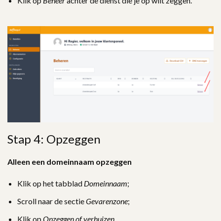
Klik op
Beheer
achter de dienst die je op wilt zeggen.
Stap 4: Opzeggen
Alleen een domeinnaam opzeggen
Klik op het tabblad
Domeinnaam
;
Scroll naar de sectie
Gevarenzone
;
Klik op
Opzeggen of verhuizen
.