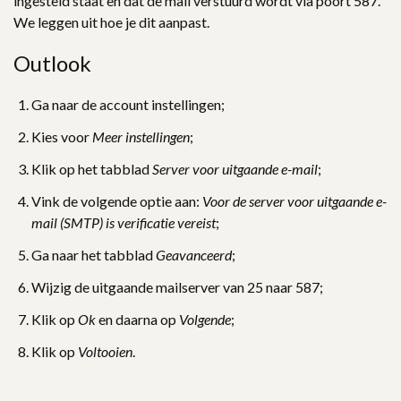
ingesteld staat en dat de mail verstuurd wordt via poort 587.
We leggen uit hoe je dit aanpast.
Outlook
Ga naar de account instellingen;
Kies voor
Meer instellingen
;
Klik op het tabblad
Server voor uitgaande e-mail
;
Vink de volgende optie aan:
Voor de server voor uitgaande e-
mail (SMTP) is verificatie vereist
;
Ga naar het tabblad
Geavanceerd
;
Wijzig de uitgaande mailserver van 25 naar 587;
Klik op
Ok
en daarna op
Volgende
;
Klik op
Voltooien
.